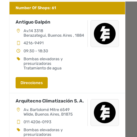
Number Of Shops
:
61
Antiguo Galpón
Av.14 3318
Berazategui, Buenos Aires , 1884
4216-9491
09:30 - 18:30
Bombas elevadoras y
presurizadoras
Tratamiento de agua
Direcciones
Arquitecno Climatización S. A.
Av. Bartolomé Mitre 6549
Wilde, Buenos Aires, B1875
011 4206-0193
Bombas elevadoras y
presurizadoras