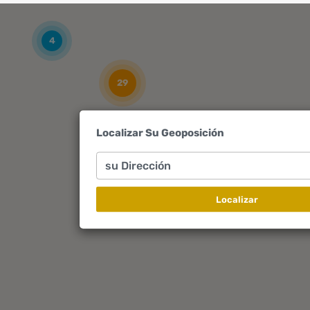
4
29
Localizar Su Geoposición
25
su Dirección
Localizar